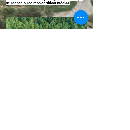
de licence ou de mon certificat médical
• Animation Montée des
jeunes groupée (sur la partie
réception du tremplin
150 m pour 50m+) à 18h15 - nés
en 2008 et après
sans classement, sans
inscription