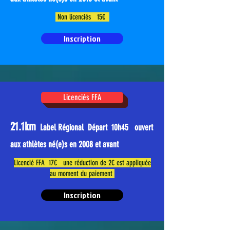
Non licenciés 15€
Inscription
Licenciés FFA
21.1km
Label Régional Départ 10
h45
ouvert
aux athlètes né(e)s en 2008 et avant
Licencié FFA 17€ une réduction de 2€ est appliquée
au moment du paiement
Inscription