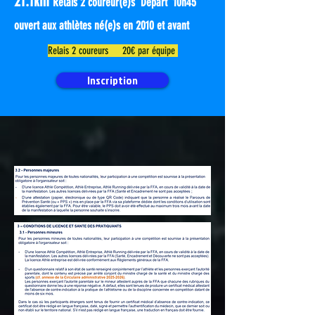
21.1km
Relais 2 coureur(e)s Départ 10
h45
ouvert aux athlètes né(e)s en 2010 et avant
Relais 2 coureurs 20€ par équipe
Inscription