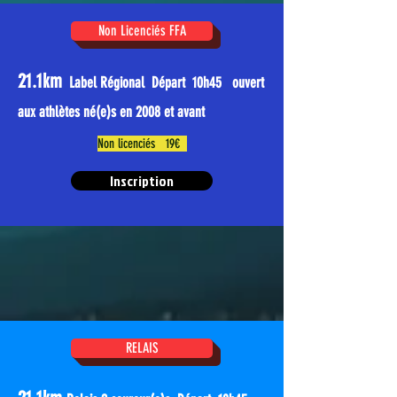
Non Licenciés FFA
21.1km
Label Régional Départ 10
h45
ouvert
aux athlètes né(e)s en 2008 et avant
Non licenciés 19€
Inscription
RELAIS