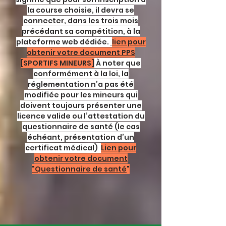
la course choisie, il devra se
connecter, dans les trois mois
précédant sa compétition, à la
plateforme web dédiée.
lien pour
obtenir votre document PPS
[SPORTIFS MINEURS]
À noter que
conformément à la loi, la
réglementation n’a pas été
modifiée pour les mineurs qui
doivent toujours présenter une
licence valide ou l’attestation du
questionnaire de santé (le cas
échéant, présentation d’un
certificat médical)
Lien pour
obtenir votre document
"Questionnaire de santé
"