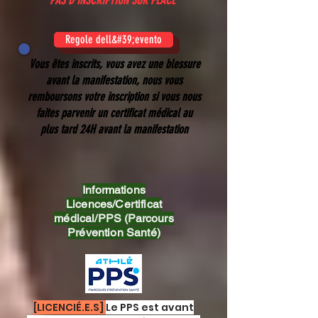
PAS D'INSCRIPTION SUR PLACE
Regole dell&#39;evento
Vous êtes inscrits, vous avez une blessure
avant la manifestation, nous vous
remboursons votre inscription si vous nous
faites parvenir un certificat médical au
plus tard 24H avant la manifestation
Informations
Licences/Certificat
médical/PPS (Parcours
Prévention Santé)
[LICENCIÉ.E.S]
Le PPS est avant