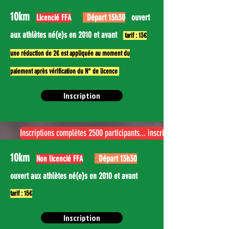
10km
Départ 13
h30
ouvert
Licencié FFA
aux athlètes né(e)s en 2010 et avant
tarif : 13€
une réduction de 2€ est appliquée au moment du
paiement après vérification du N° de licence
Inscription
Inscriptions complètes 2500 participants... inscription possible en liste
10km
Départ 13
h30
Non licencié FFA
ouvert aux athlètes né(e)s en 2010 et avant
tarif : 15€
Inscription