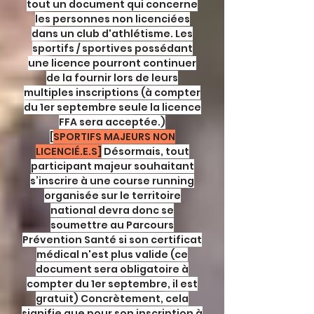
tout un document qui concerne
les personnes non licenciées
dans un club d'athlétisme. Les
sportifs / sportives possédant
une licence pourront continuer
de la fournir lors de leurs
multiples inscriptions (à compter
du 1er septembre seule la licence
FFA sera acceptée.)
[
SPORTIFS MAJEURS NON
LICENCIÉ.E.S]
Désormais, tout
participant majeur souhaitant
s’inscrire à une course running
organisée sur le territoire
national devra donc se
soumettre au Parcours
Prévention Santé si son certificat
médical n'est plus valide (ce
document sera obligatoire à
compter du 1er septembre, il est
gratuit) Concrètement, cela
signifie que pour son inscription à