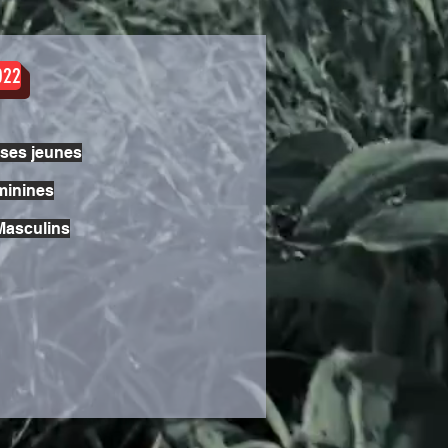
022
rses jeunes
inines
asculins